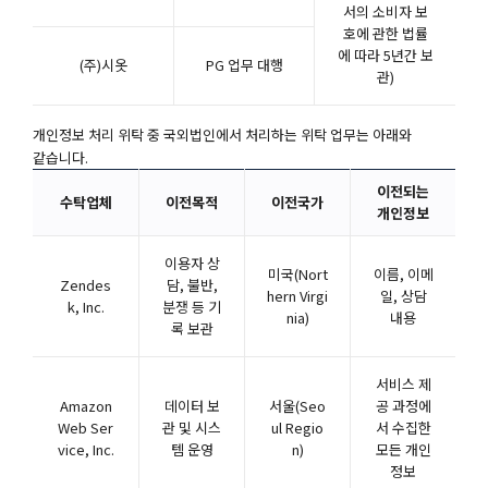
서의 소비자 보
호에 관한 법률
에 따라 5년간 보
(주)시옷
PG 업무 대행
관)
개인정보 처리 위탁 중 국외법인에서 처리하는 위탁 업무는 아래와
같습니다.
이전되는
수탁업체
이전목적
이전국가
개인정보
이용자 상
미국(Nort
이름, 이메
Zendes
담, 불반,
hern Virgi
일, 상담
k, Inc.
분쟁 등 기
nia)
내용
록 보관
서비스 제
Amazon
데이터 보
서울(Seo
공 과정에
Web Ser
관 및 시스
ul Regio
서 수집한
vice, Inc.
템 운영
n)
모든 개인
정보